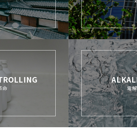
TROLLING
ALKAL
革命
電