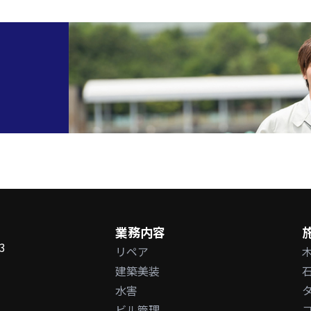
業務内容
3
リペア
建築美装
水害
ビル管理