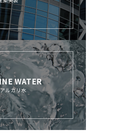
建築美装
INE WATER
解アルカリ水